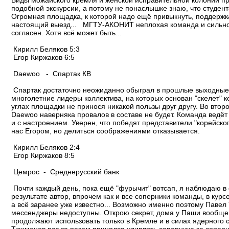
Виды можайского кремля и женской исправительной колонии пр
подобной экскурсии, а потому не понаслышке знаю, что студен
Огромная площадка, к которой надо ещё привыкнуть, поддержка
настоящий выезд... МГТУ-АКОНИТ неплохая команда и сильно н
согласен. Хотя всё может быть...
Кирилл Беляков 5:3
Егор Киржаков 6:5
Daewoo - Спартак КВ
Спартак достаточно неожиданно обыграл в прошлые выходные К
многолетние лидеры коллектива, на которых основан "скелет" к
углах площадки не принося никакой пользы друг другу. Во втор
Daewoo наверняка провалов в составе не будет. Команда ведёт
и с настроением. Уверен, что победят представители "корейско
нас Егором, но делиться соображениями отказывается.
Кирилл Беляков 2:4
Егор Киржаков 8:5
Цемрос - Среднерусский банк
Почти каждый день, пока ещё "фурычит" вотсап, я наблюдаю в
результате автор, впрочем как и все соперники команды, в кур
а всё заранее уже известно... Возможно именно поэтому Паве
мессенджеры недоступны. Открою секрет, дома у Паши вообще 
продолжают использовать только в Кремле и в силах ядерного 