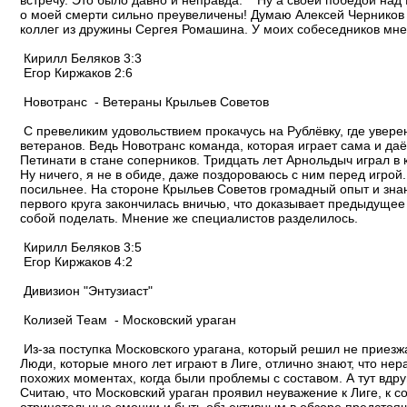
встречу. Это было давно и неправда. Ну а своей победой над
о моей смерти сильно преувеличены! Думаю Алексей Черников р
коллег из дружины Сергея Ромашина. У моих собеседников мнен
Кирилл Беляков 3:3
Егор Киржаков 2:6
Новотранс - Ветераны Крыльев Советов
С превеликим удовольствием прокачусь на Рублёвку, где уверен
ветеранов. Ведь Новотранс команда, которая играет сама и даё
Петинати в стане соперников. Тридцать лет Арнольдыч играл в к
Ну ничего, я не в обиде, даже поздороваюсь с ним перед игр
посильнее. На стороне Крыльев Советов громадный опыт и знан
первого круга закончилась вничью, что доказывает предыдущее 
собой поделать. Мнение же специалистов разделилось.
Кирилл Беляков 3:5
Егор Киржаков 4:2
Дивизион "Энтузиаст"
Колизей Теам - Московский ураган
Из-за поступка Московского урагана, который решил не приезжа
Люди, которые много лет играют в Лиге, отлично знают, что не
похожих моментах, когда были проблемы с составом. А тут вдр
Считаю, что Московский ураган проявил неуважение к Лиге, к 