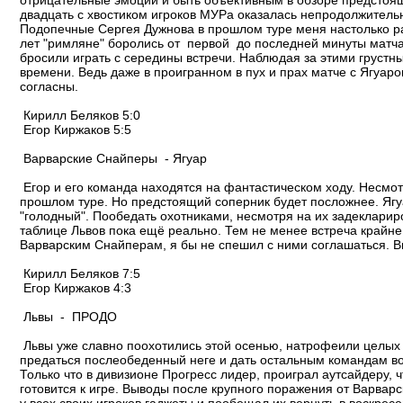
отрицательные эмоции и быть объективным в обзоре предстояще
двадцать с хвостиком игроков МУРа оказалась непродолжительн
Подопечные Сергея Дужнова в прошлом туре меня настолько раз
лет "римляне" боролись от первой до последней минуты матча,
бросили играть с середины встречи. Наблюдая за этими груст
времени. Ведь даже в проигранном в пух и прах матче с Ягуаро
согласны.
Кирилл Беляков 5:0
Егор Киржаков 5:5
Варварские Снайперы - Ягуар
Егор и его команда находятся на фантастическом ходу. Несмо
прошлом туре. Но предстоящий соперник будет посложнее. Ягуа
"голодный". Пообедать охотниками, несмотря на их задеклариро
таблице Львов пока ещё реально. Тем не менее встреча крайне
Варварским Снайперам, я бы не спешил с ними соглашаться. Вн
Кирилл Беляков 7:5
Егор Киржаков 4:3
Львы - ПРОДО
Львы уже славно поохотились этой осенью, натрофеили целых 
предаться послеобеденный неге и дать остальным командам воз
Только что в дивизионе Прогресс лидер, проиграл аутсайдеру
готовится к игре. Выводы после крупного поражения от Варвар