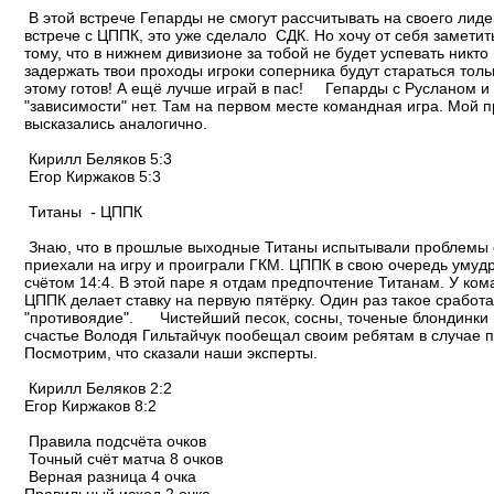
В этой встрече Гепарды не смогут рассчитывать на своего лид
встрече с ЦППК, это уже сделало СДК. Но хочу от себя заметить
тому, что в нижнем дивизионе за тобой не будет успевать никто 
задержать твои проходы игроки соперника будут стараться тольк
этому готов! А ещё лучше играй в пас! Гепарды с Русланом и
"зависимости" нет. Там на первом месте командная игра. Мой п
высказались аналогично.
Кирилл Беляков 5:3
Егор Киржаков 5:3
Титаны - ЦППК
Знаю, что в прошлые выходные Титаны испытывали проблемы с с
приехали на игру и проиграли ГКМ. ЦППК в свою очередь умудр
счётом 14:4. В этой паре я отдам предпочтение Титанам. У ко
ЦППК делает ставку на первую пятёрку. Один раз такое сработ
"противоядие". Чистейший песок, сосны, точеные блондинки на
счастье Володя Гильтайчук пообещал своим ребятам в случае по
Посмотрим, что сказали наши эксперты.
Кирилл Беляков 2:2
Егор Киржаков 8:2
Правила подсчёта очков
Точный счёт матча 8 очков
Верная разница 4 очка