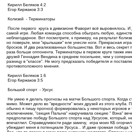
Кирилл Беляков 4:2
Егор Киржаков 3:3
Колизей - Терминаторы
После первого круга в дивизионе Фаворит всё выровнялось. И д
самой игре. Любая команда способна обыграть любую, единств
неблагодарное. Вот посмотрите, к примеру, на результат Коли
но поверьте, мои "крылышки" еле унесли ноги. Прекрасная игр
бросков. И два реализованных большинства. Вот и весь секрет
раза больше оппонента. Терминаторы в первом круге также им
друзей Геннадия Вендина в среднем посильнее, чем у соперни
разницу в "классе". Не могу предсказать победителя и постав
противоположного мнения.
Кирилл Беляков 1:6
Егор Киржаков 3:5
Большой спорт - Урсус
Не умею я делать прогнозы на матчи Большого спорта. Когда с
мимо. Может дело во "вредности" моих друзей из этого клуба. 
обычно я пишу прогноз) формировалась у некоторых игроков и 
исключением, "секция Палыча" накручивала секцию " Вэна" ве
предполагаю победу Большого спорта над Урсусом, который, не
впечатлил. Справедливости ради замечу, игра моих КБ огорчи
убеждает меня в потенциале Урсуса... И даже громкая победа "