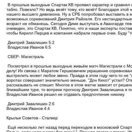
В прошлые выходные Спартак КВ проявил характер и сравнял сч
табло. Повезло? Но ведь везёт тому, кто везёт! Благодаря это
нашего высшего дивизиона. Ну а СРБ попробовал выставить в м
возможных соревнований Дмитрия Райхеля. Его нестандартные в
возраст не обманешь. Сегодня Диме выступать в Авангарде тяж
очевиден, это Спартак КВ. Понятно, что и наши эксперты пост
чтобы Кирилл Перцев и компания набрали первые очки. Буду "т
Дмитрий Завалишин 5:2
Владислав Иванов 6:5
СБЕР- Магистраль
Посмотрел в прошлые выходные живьём матч Магистрали с Мос
делу! Их связка с Маратом Гершковичем украшение соревнован
выстрелить может любое звено. Правда в этом году чего-то не 
воротах совершает значительно меньше. "Дон Кихот" устал? Отв
рассказывать не спешит. Многое в этом матче зависит от реше
ближайшем туре, то вопреки прогнозу Дмитрия Завалишина я пос
Владислав Иванов решил не отдавать предпочтение никому.
Дмитрий Завалишин 2:6
Владислав Иванов 4:4
Крылья Советов - Сталкер
Ещё несколько лет назад перед переходом в московский Спарта