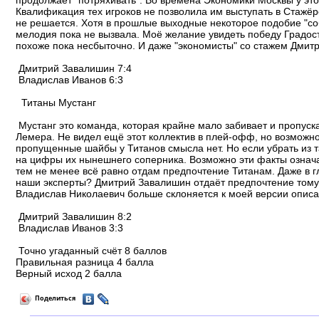
продолжает "потряхивать". Во времена Экономики Москвы у этог
Квалификация тех игроков не позволила им выступать в Стажёре.
не решается. Хотя в прошлые выходные некоторое подобие "соб
мелодия пока не вызвала. Моё желание увидеть победу Градост
похоже пока несбыточно. И даже "экономисты" со стажем Дмитр
Дмитрий Завалишин 7:4
Владислав Иванов 6:3
Титаны Мустанг
Мустанг это команда, которая крайне мало забивает и пропуска
Лемера. Не видел ещё этот коллектив в плей-офф, но возможно
пропущенные шайбы у Титанов смысла нет. Но если убрать из та
на цифры их нынешнего соперника. Возможно эти факты означае
тем не менее всё равно отдам предпочтение Титанам. Даже в гл
наши эксперты? Дмитрий Завалишин отдаёт предпочтение тому 
Владислав Николаевич больше склоняется к моей версии описа
Дмитрий Завалишин 8:2
Владислав Иванов 3:3
Точно угаданный счёт 8 баллов
Правильная разница 4 балла
Верный исход 2 балла
Поделиться