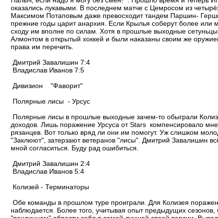
Палыч, если надо я могу без смен! ". Прошло время и теперь И
оказались лукавыми. В последнем матче с Цемросом из четырёх
Максимом Потаповым даже превосходит тандем Паршин- Гершкови
прежние годы царит анархия. Если Крылья соберут более или м
сходу им вполне по силам. Хотя в прошлые выходные сетуньцы 
Алмонтом в открытый хоккей и были наказаны своим же оружие
права им перечить.
Дмитрий Завалишин 7:4
Владислав Иванов 7:5
Дивизион "Фаворит"
Полярные лисы - Урсус
Полярные лисы в прошлые выходные зачем-то обыграли Колизе
доходов. Лишь поражение Урсуса от Stars компенсировало мне 
рязанцев. Вот только вряд ли они им помогут. Уж слишком мо
"Заклюют", затерзают ветеранов "лисы". Дмитрий Завалишин вс
мной согласиться. Буду рад ошибиться.
Дмитрий Завалишин 2:4
Владислав Иванов 5:4
Колизей - Терминаторы
Обе команды в прошлом туре проиграли. Для Колизея поражени
наблюдается. Более того, учитывая опыт предыдущих сезонов, 