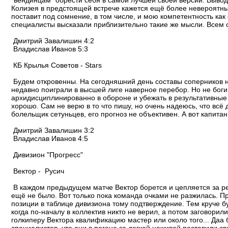
"вендинцам" обрести себя в самой лучшей своей версии. Вывод
Колизея в предстоящей встрече кажется ещё более невероятн
поставит под сомнение, в том числе, и мою компетентность как
специалисты высказали приблизительно такие же мысли. Всем 
Дмитрий Завалишин 4:2
Владислав Иванов 5:3
КБ Крылья Советов - Stars
Будем откровенны. На сегодняшний день составы соперников не
недавно поиграли в высшей лиге наверное перебор. Но не боги
архидисциплинированно в обороне и убежать в результативные к
хорошо. Сам не верю в то что пишу, но очень надеюсь, что вс
болельщик сетуньцев, его прогноз не объективен. А вот капит
Дмитрий Завалишин 3:2
Владислав Иванов 4:5
Дивизион "Прогресс"
Вектор - Русич
В каждом предыдущем матче Вектор борется и цепляется за ре
ещё не было. Вот только пока команда очками не разжилась. П
позиции в таблице дивизиона тому подтверждение. Тем круче б
когда по-началу в коллектив никто не верил, а потом заговори
голкиперу Вектора квалификацию мастер или около того... Да