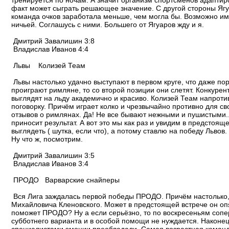
тренируется по ночам. А значит организм спортсменов адаптир
факт может сыграть решающее значение. С другой стороны Ягуа
команда очков заработала меньше, чем могла бы. Возможно им
ничьей. Соглашусь с ними. Большего от Ягуаров жду и я.
Дмитрий Завалишин 3:8
Владислав Иванов 4:4
Львы Колизей Теам
Львы настолько удачно выступают в первом круге, что даже пор
проиграют римляне, то со второй позиции они слетят. Конкурен
выглядят на льду академично и красиво. Колизей Теам напротив
поговорку. Причём играет колко и чрезвычайно противно для с
отзывов о римлянах. Да! Не все бывают нежными и пушистыми..
приносит результат. А вот это мы как раз и увидим в предстоящ
выглядеть ( шутка, если что), а потому ставлю на победу Львов
Ну что ж, посмотрим.
Дмитрий Завалишин 3:5
Владислав Иванов 3:4
ПРОДО Варварские снайперы
Вся Лига заждалась первой победы ПРОДО. Причём настолько,
Михайловича Кленовского. Может в предстоящей встрече он о
поможет ПРОДО? Ну а если серьёзно, то по воскресеньям сопер
субботнего варианта и в особой помощи не нуждается. Наконе