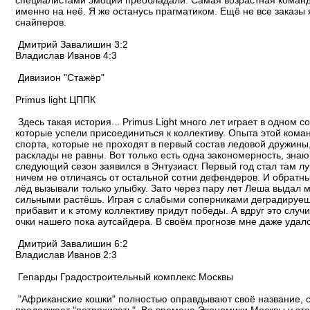
специалистами эмоции преобладали. Самая возрастная команда
именно на неё. Я же останусь прагматиком. Ещё не все заказы
снайперов.
Дмитрий Завалишин 3:2
Владислав Иванов 4:3
Дивизион "Стажёр"
Primus light ЦППК
Здесь такая история... Primus Light много лет играет в одном с
которые успели присоединиться к коллективу. Опыта этой коман
спорта, которые не проходят в первый состав ледовой дружины
расклады не равны. Вот только есть одна закономерность, знаю
следующий сезон заявился в Энтузиаст. Первый год стал там 
ничем не отличаясь от остальной сотни дефендеров. И обратны
лёд вызывали только улыбку. Зато через пару лет Леша выдал ма
сильными растёшь. Играя с слабыми соперниками деградируеш
прибавит и к этому коллективу придут победы. А вдруг это сл
очки нашего пока аутсайдера. В своём прогнозе мне даже удал
Дмитрий Завалишин 6:2
Владислав Иванов 2:3
Гепарды Градостроительный комплекс Москвы
"Африканские кошки" полностью оправдывают своё название, с