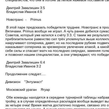
специалистов, что они в погоне за легкой наживой поставили св
Дмитрий Завалишин 3:5
Владислав Иванов 4:6
Новотранс - Primus
В этой паре предсказать победителя труднее. Новотранс в пр
Вятичами. Primus вообще не играл. А чуть ранее добился сум
Советов, который уже катился к счёту 3:3. С таким же результ
приблизительное равенство сил трёх упомянутых выше коллекти
накручивают соперника, давят, но на последнем рубеже подвиг
наказывает соперника за чрезмерное увлечение атакой, а како
себе силы и спасает матч на последних секундах, заменяя голки
и позвонил нашим специалистам, а они утверждают, что победи
Дмитрий Завалишин 6:4
Владислав Иванов 3:2
Продолжение следует.....
Дивизион "Энтузиаст"
Московский ураган Ягуар
Обе команды находятся в середине турнирной таблицы набрав 
тройку, а в случае определённых раскладов вообще выведет вы
за четыре очка! Время матча достаточно позднее, связано это 