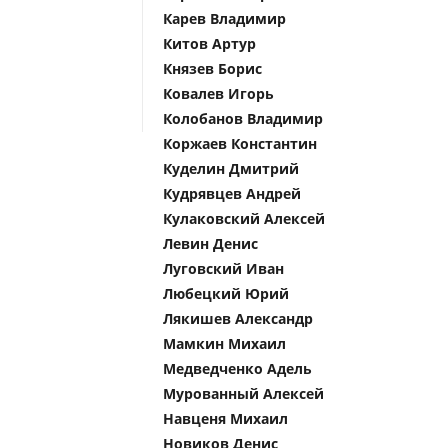
Карев Владимир
Китов Артур
Князев Борис
Ковалев Игорь
Колобанов Владимир
Коржаев Константин
Куделин Дмитрий
Кудрявцев Андрей
Кулаковский Алексей
Левин Денис
Луговский Иван
Любецкий Юрий
Лякишев Александр
Мамкин Михаил
Медведченко Адель
Мурованный Алексей
Навценя Михаил
Новиков Денис