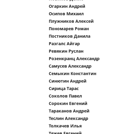
Огаркин Андрей
Осипов Михаил
Плужников Алексей
Пономарев Роман
Постников Данила
Разгалс Айгар
Ревякин Руслан
Розенкранц Александр
Самусев Александр
Семыкин Константин
Синютин Андрей
Сирица Тарас
Соколов Павел
Сорокин Евгений
Тараканов Андрей
Теслин Александр
Толкачев Илья
Тяжев Евгений