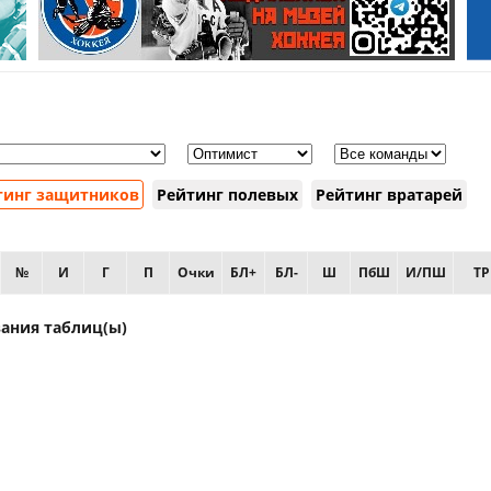
тинг защитников
Рейтинг полевых
Рейтинг вратарей
№
И
Г
П
Очки
БЛ+
БЛ-
Ш
ПбШ
И/ПШ
ТР
ания таблиц(ы)