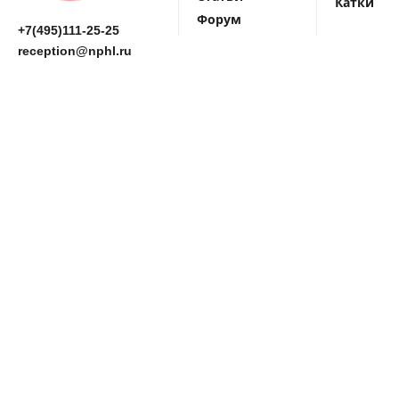
Катки
Форум
+7(495)111-25-25
reception@nphl.ru