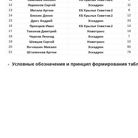
Ларионов Сергей
Эскадрон
12
11
Могила Артем
КБ Крылья Советов-2
13
9
Блохин Денис
КБ Крылья Советов-2
14
12
Драч Андрей
Эскадрон
15
33
Прохоров Иван
КБ Крылья Советов-2
16
14
Тихонов Дмитрий
Новотранс
17
19
Чернов Леонид
Эскадрон
18
7
Шевцов Сергей
Новотранс
19
10
Янчишин Михаил
Эскадрон
20
90
Шталенков Артем
Эскадрон
21
76
Условные обозначения и принцип формирования таб