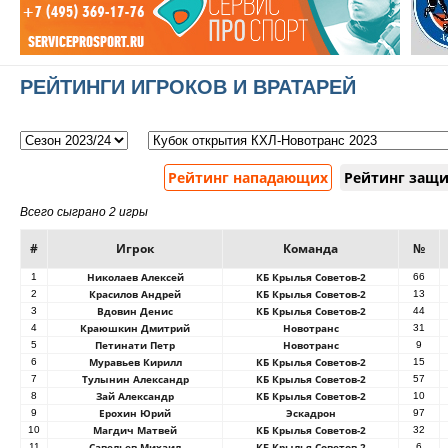
РЕЙТИНГИ ИГРОКОВ И ВРАТАРЕЙ
Рейтинг нападающих
Рейтинг защ
Всего сыграно 2 игры
#
Игрок
Команда
№
Николаев Алексей
КБ Крылья Советов-2
1
66
Красилов Андрей
КБ Крылья Советов-2
2
13
Вдовин Денис
КБ Крылья Советов-2
3
44
Краюшкин Дмитрий
Новотранс
4
31
Петинати Петр
Новотранс
5
9
Муравьев Кирилл
КБ Крылья Советов-2
6
15
Тулынин Александр
КБ Крылья Советов-2
7
57
Зай Александр
КБ Крылья Советов-2
8
10
Ерохин Юрий
Эскадрон
9
97
Магдич Матвей
КБ Крылья Советов-2
10
32
Савельев Михаил
КБ Крылья Советов-2
11
6