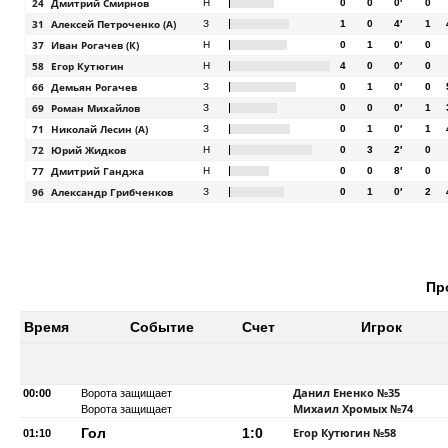
24
Дмитрий Смирнов
Н
0
0
0′
0
31
Алексей Петроченко (А)
З
1
0
4′
1
37
Иван Рогачев (К)
Н
0
1
0′
0
58
Егор Кутюгин
Н
4
0
0′
0
66
Демьян Рогачев
З
0
1
0′
0
69
Роман Михайлов
З
0
0
0′
1
71
Николай Лесин (А)
З
0
1
0′
1
72
Юрий Жидков
Н
0
3
2′
0
77
Дмитрий Ганджа
Н
0
0
8′
0
96
Александр Грибченков
З
0
1
0′
2
Пр
Время
Событие
Счет
Игрок
Данил Ененко
№35
00:00
Ворота защищает
Михаил Хромых
№74
Ворота защищает
Гол
1:0
Егор Кутюгин
№58
01:10