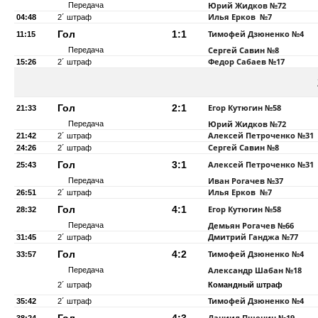
Юрий Жидков
№72
Передача
Илья Ерков
№7
04:48
2´ штраф
Гол
1:1
Тимофей Дзюненко
№4
11:15
Сергей Савин
№8
Передача
Федор Сабаев
№17
15:26
2´ штраф
Гол
2:1
Егор Кутюгин
№58
21:33
Юрий Жидков
№72
Передача
Алексей Петроченко
№31
21:42
2´ штраф
Сергей Савин
№8
24:26
2´ штраф
Гол
3:1
Алексей Петроченко
№31
25:43
Иван Рогачев
№37
Передача
Илья Ерков
№7
26:51
2´ штраф
Гол
4:1
Егор Кутюгин
№58
28:32
Демьян Рогачев
№66
Передача
Дмитрий Ганджа
№77
31:45
2´ штраф
Гол
4:2
Тимофей Дзюненко
№4
33:57
Александр Шабан
№18
Передача
2´ штраф
Командный штраф
Тимофей Дзюненко
№4
35:42
2´ штраф
Даниил Пшенин
№19