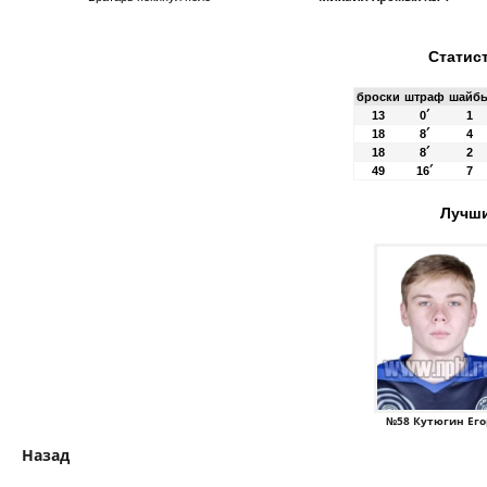
Статис
броски
штраф
шайб
13
0´
1
18
8´
4
18
8´
2
49
16´
7
Лучши
№58 Кутюгин Его
Назад