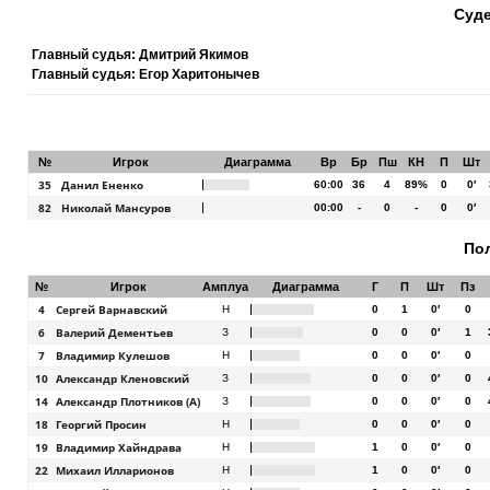
Суде
Главный судья: Дмитрий Якимов
Главный судья: Егор Харитонычев
№
Игрок
Диаграмма
Вр
Бр
Пш
КН
П
Шт
35
Данил Ененко
60:00
36
4
89%
0
0′
82
Николай Мансуров
00:00
-
0
-
0
0′
По
№
Игрок
Амплуа
Диаграмма
Г
П
Шт
Пз
4
Сергей Варнавский
Н
0
1
0′
0
6
Валерий Дементьев
З
0
0
0′
1
7
Владимир Кулешов
Н
0
0
0′
0
10
Александр Кленовский
З
0
0
0′
0
14
Александр Плотников (А)
З
0
0
0′
0
18
Георгий Просин
Н
0
0
0′
0
19
Владимир Хайндрава
Н
1
0
0′
0
22
Михаил Илларионов
Н
1
0
0′
0