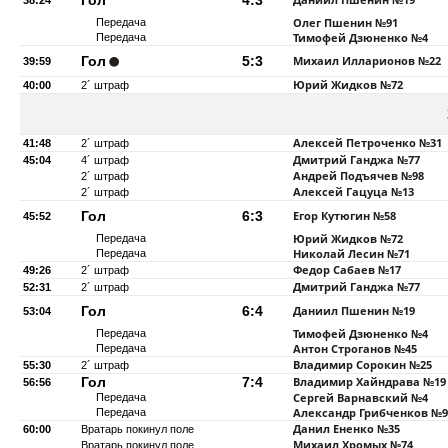
Гол
4:3
38:24
Олег Пшенин
№91
Передача
Тимофей Дзюненко
№4
Передача
Гол
5:3
Михаил Илларионов
№22
39:59
Юрий Жидков
№72
40:00
2´ штраф
Алексей Петроченко
№31
41:48
2´ штраф
Дмитрий Ганджа
№77
45:04
4´ штраф
Андрей Подъячев
№98
2´ штраф
Алексей Гацуца
№13
2´ штраф
Гол
6:3
Егор Кутюгин
№58
45:52
Юрий Жидков
№72
Передача
Николай Лесин
№71
Передача
Федор Сабаев
№17
49:26
2´ штраф
Дмитрий Ганджа
№77
52:31
2´ штраф
Гол
6:4
Даниил Пшенин
№19
53:04
Тимофей Дзюненко
№4
Передача
Антон Строганов
№45
Передача
Владимир Сорокин
№25
55:30
2´ штраф
Гол
7:4
Владимир Хайндрава
№19
56:56
Сергей Варнавский
№4
Передача
Александр Грибченков
№9
Передача
Данил Ененко
№35
60:00
Вратарь покинул поле
Михаил Хромых
№74
Вратарь покинул поле