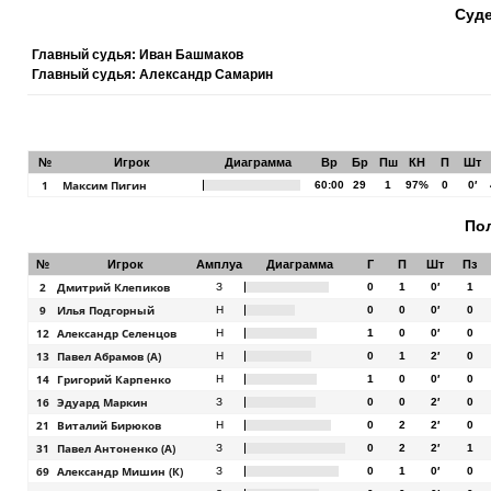
Суде
Главный судья: Иван Башмаков
Главный судья: Александр Самарин
№
Игрок
Диаграмма
Вр
Бр
Пш
КН
П
Шт
1
Максим Пигин
60:00
29
1
97%
0
0′
По
№
Игрок
Амплуа
Диаграмма
Г
П
Шт
Пз
2
Дмитрий Клепиков
З
0
1
0′
1
9
Илья Подгорный
Н
0
0
0′
0
12
Александр Селенцов
Н
1
0
0′
0
13
Павел Абрамов (А)
Н
0
1
2′
0
14
Григорий Карпенко
Н
1
0
0′
0
16
Эдуард Маркин
З
0
0
2′
0
21
Виталий Бирюков
Н
0
2
2′
0
31
Павел Антоненко (А)
З
0
2
2′
1
69
Александр Мишин (К)
З
0
1
0′
0