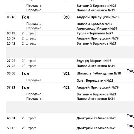
Виталий Бирюков
№21
Передача
Павел Антоненко
№31
Передача
Гол
3:0
Андрей Прилуцкий
№79
06:40
Павел Абрамов
№13
Передача
Александр Мишин
№69
Передача
Руслан Теркулов
№77
08:49
2´ штраф
Андрей Прилуцкий
№79
10:07
2´ штраф
Виталий Бирюков
№21
10:42
2´ штраф
Эдуард Маркин
№16
27:04
2´ штраф
Павел Антоненко
№31
27:22
2´ штраф
Гра
Гол
3:1
Шамиль Губайдулин
№18
36:08
Олег Верещагин
№28
Передача
Гол
4:1
Андрей Прилуцкий
№79
37:21
Виталий Бирюков
№21
Передача
Павел Антоненко
№31
Передача
Гра
Дмитрий Кебиков
№23
46:01
2´ штраф
Гра
Дмитрий Кебиков
№23
50:13
2´ штраф