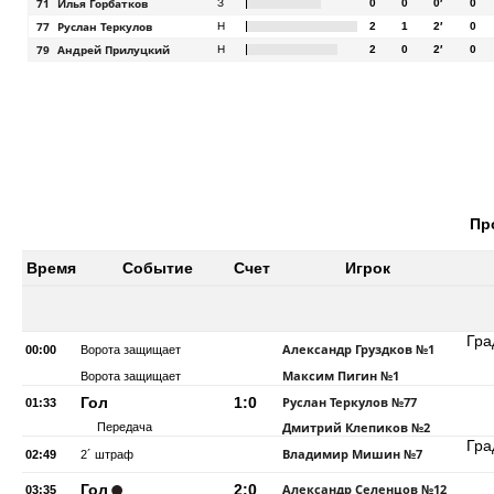
71
Илья Горбатков
З
0
0
0′
0
77
Руслан Теркулов
Н
2
1
2′
0
79
Андрей Прилуцкий
Н
2
0
2′
0
Пр
Время
Событие
Счет
Игрок
Гра
Александр Груздков
№1
00:00
Ворота защищает
Максим Пигин
№1
Ворота защищает
Гол
1:0
Руслан Теркулов
№77
01:33
Дмитрий Клепиков
№2
Передача
Гра
Владимир Мишин
№7
02:49
2´ штраф
Гол
2:0
Александр Селенцов
№12
03:35