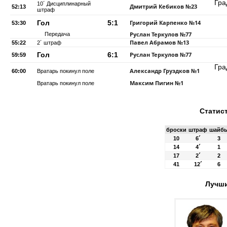
Гра
10´ Дисциплинарный
Дмитрий Кебиков
№23
52:13
штраф
Гол
5:1
Григорий Карпенко
№14
53:30
Руслан Теркулов
№77
Передача
Павел Абрамов
№13
55:22
2´ штраф
Гол
6:1
Руслан Теркулов
№77
59:59
Гра
Александр Груздков
№1
60:00
Вратарь покинул поле
Максим Пигин
№1
Вратарь покинул поле
Статис
броски
штраф
шайб
10
6´
3
14
4´
1
17
2´
2
41
12´
6
Лучши