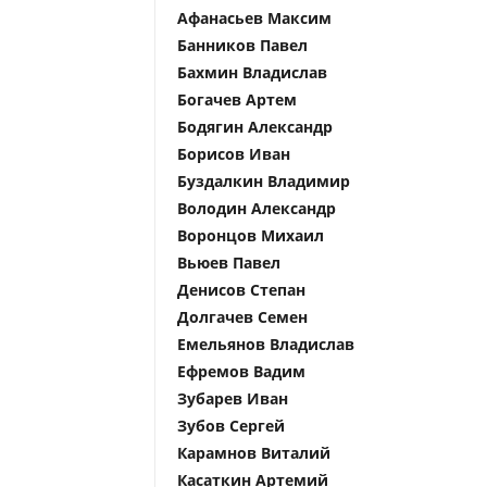
Афанасьев Максим
Банников Павел
Бахмин Владислав
Богачев Артем
Бодягин Александр
Борисов Иван
Буздалкин Владимир
Володин Александр
Воронцов Михаил
Вьюев Павел
Денисов Степан
Долгачев Семен
Емельянов Владислав
Ефремов Вадим
Зубарев Иван
Зубов Сергей
Карамнов Виталий
Касаткин Артемий