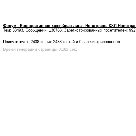
Форум - Корпоративная хоккейная лига - Новотранс. КХЛ-Новотра
Тем: 33493. Сообщений: 138768. Зарегистрированных посетителей: 992
Присутствует: 2438 из них 2438 гостей и 0 зарегистрированных.
Время генерации страницы 0.182 сек.