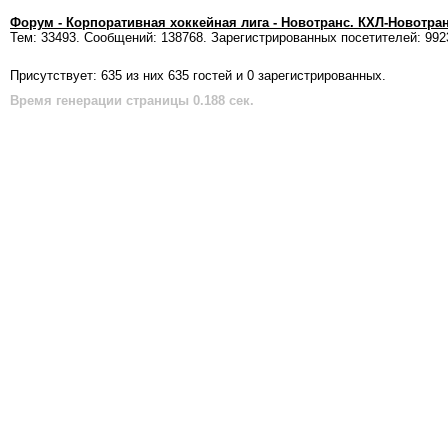
Форум - Корпоративная хоккейная лига - Новотранс. КХЛ-Новотра
Тем: 33493. Сообщений: 138768. Зарегистрированных посетителей: 992
Присутствует: 635 из них 635 гостей и 0 зарегистрированных.
Время генерации страницы 0.188 сек.