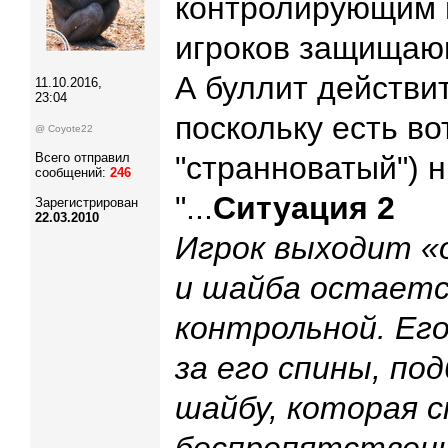
контролирующим ш
игроков защищаю
А буллит действи
11.10.2016,
23:04
поскольку есть во
@ Coyote22
Всего отправил
"странноватый") 
сообщений:
246
"...
Ситуация 2
Зарегистрирован
22.03.2010
Игрок выходит «о
и шайба остаетс
контрольной. Ег
за его спины, по
шайбу, которая 