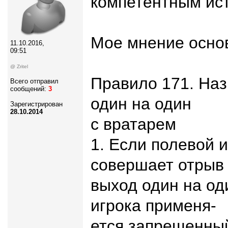
компетентным ист
Мое мнение осно
11.10.2016,
09:51
@ Zritel
Правило 171. На
Всего отправил
сообщений:
3
один на один
Зарегистрирован
28.10.2014
с вратарем
1. Если полевой 
совершает отрыв
выход один на од
игрока применя-
ется запрещенный