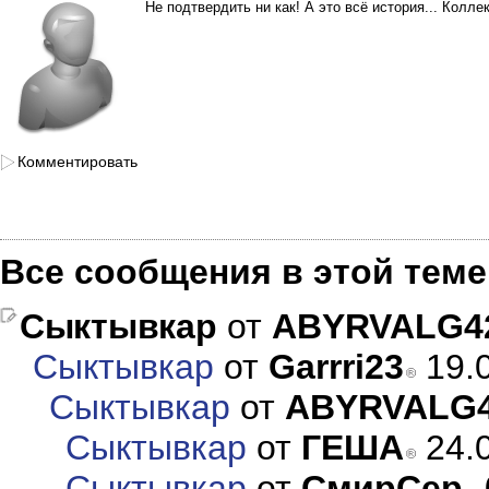
Не подтвердить ни как! А это всё история... Коллек
Комментировать
Все сообщения в этой теме
Сыктывкар
от
ABYRVALG4
Сыктывкар
от
Garrri23
19.0
Сыктывкар
от
ABYRVALG
Сыктывкар
от
ГЕША
24.0
Сыктывкар
от
СмирСер