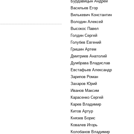
Бурдавицын Андрей
Васильев Егор
Вилькевич Константин
Володин Алексей
Высокос Павел
Голдин Сергей
Голубев Евгений
Гришин Артем
Дмитриев Анатолий
Думбрава Владислав
Евстафьев Александр
Зарипов Роман
Захаров Юрий
Иванов Максим
Карасенко Сергей
Карев Владимир
Китов Артур
Князев Борис
Ковалев Игорь
Колобанов Владимир