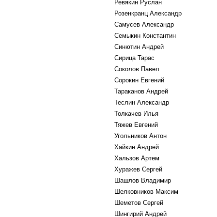
Ревякин Руслан
Розенкранц Александр
Самусев Александр
Семыкин Константин
Синютин Андрей
Сирица Тарас
Соколов Павел
Сорокин Евгений
Тараканов Андрей
Теслин Александр
Толкачев Илья
Тяжев Евгений
Угольников Антон
Хайкин Андрей
Хальзов Артем
Хуражев Сергей
Шашлов Владимир
Шелковников Максим
Шеметов Сергей
Шингирий Андрей