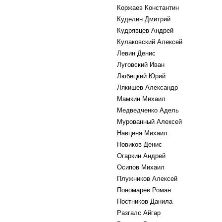
Коржаев Константин
Куделин Дмитрий
Кудрявцев Андрей
Кулаковский Алексей
Левин Денис
Луговский Иван
Любецкий Юрий
Лякишев Александр
Мамкин Михаил
Медведченко Адель
Мурованный Алексей
Навценя Михаил
Новиков Денис
Огаркин Андрей
Осипов Михаил
Плужников Алексей
Пономарев Роман
Постников Данила
Разгалс Айгар