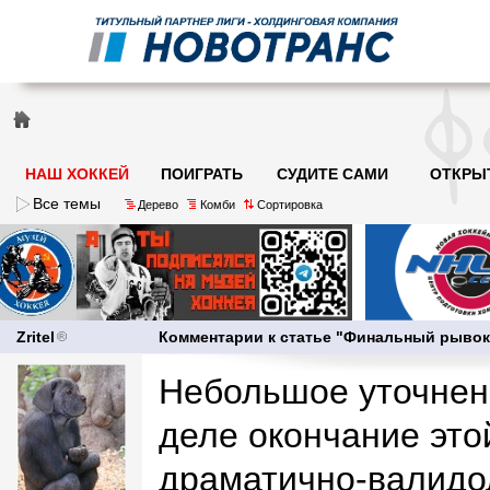
НАШ ХОККЕЙ
ПОИГРАТЬ
СУДИТЕ САМИ
ОТКРЫ
Все темы
Дерево
Комби
Сортировка
Zritel
Комментарии к статье "Финальный рыво
Небольшое уточнен
деле окончание это
драматично-валидол