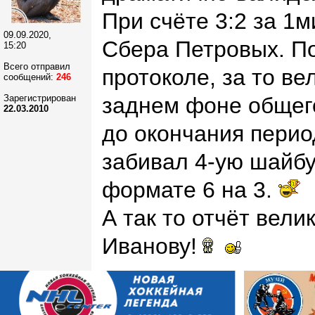
При счёте 3:2 за 1м
09.09.2020,
Сбера Петровых. По
15:20
Всего отправил
протоколе, за то в
сообщений:
246
Зарегистрирован
заднем фоне общего
22.03.2010
до окончания перио
забивал 4-ую шайбу
формате 6 на 3.
А так то отчёт вел
Иванову!