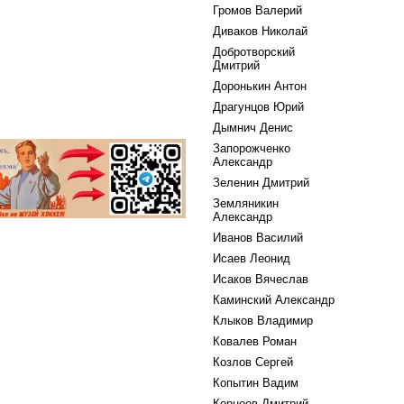
Громов Валерий
Диваков Николай
Добротворский
Дмитрий
Доронькин Антон
Драгунцов Юрий
Дымнич Денис
Запорожченко
Александр
Зеленин Дмитрий
Земляникин
Александр
Иванов Василий
Исаев Леонид
Исаков Вячеслав
Каминский Александр
Клыков Владимир
Ковалев Роман
Козлов Сергей
Копытин Вадим
Корнеев Дмитрий