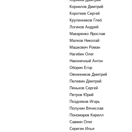
Корнилов Дмитрий
Коротеев Сергей
Крупенников Глеб
Логинов Андрей
Макаренко Ярослав
Малков Николай
Машкович Роман
Нагибин Олег
Наконечный Антон
Оборин Егор
Овчинников Дмитрий
Пелевин Дмитрий
Пеньков Сергей
Петров Юрий
Поздняков Игорь
Полунин Вячеслав
Пономарев Кирилл
Саввин Олег
Серегин Илья