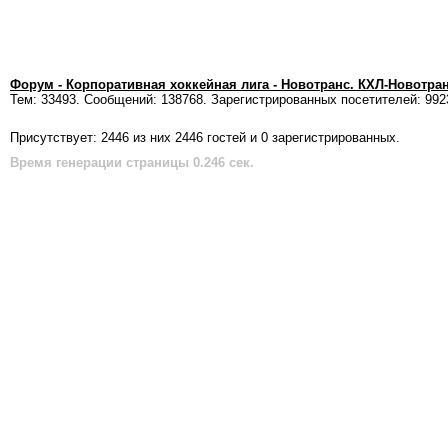
Форум - Корпоративная хоккейная лига - Новотранс. КХЛ-Новотра
Тем: 33493. Сообщений: 138768. Зарегистрированных посетителей: 992
Присутствует: 2446 из них 2446 гостей и 0 зарегистрированных.
Время генерации страницы 0.246 сек.